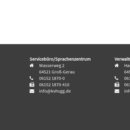
Servicebüro/Sprachenzentrum
Verwalt
Wasserweg 2
Hau
64521 Groß-Gerau
64
06152 1870-0
061
06152 1870-410
061
info@kvhsgg.de
in