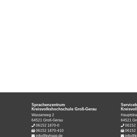
Sprachenzentrum
Service
Kreisvolkshochschule Groß-Gerau
Kreisvo
Wasserweg 2
Hauptstra
64521 Groß-Gerau
64521 Gr
06152 1870-0
06152 
06152 1870-410
06152 
info@kvhsgg.de
info@k