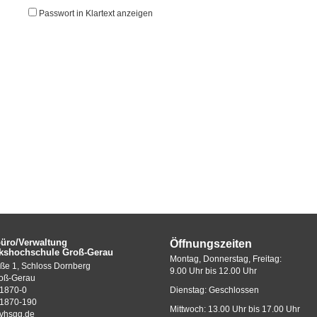
Passwort in Klartext anzeigen
büro/Verwaltung
Öffnungszeiten
lkshochschule Groß-Gerau
Montag, Donnerstag, Freitag:
ße 1, Schloss Dornberg
9.00 Uhr bis 12.00 Uhr
oß-Gerau
1870-0
Dienstag: Geschlossen
1870-190
Mittwoch: 13.00 Uhr bis 17.00 Uhr
vhsgg.de