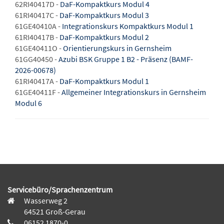
62RI40417D -
DaF-Kompaktkurs Modul 4
61RI40417C -
DaF-Kompaktkurs Modul 3
61GE40410A -
Integrationskurs Kompaktkurs Modul 1
61RI40417B -
DaF-Kompaktkurs Modul 2
61GE40411O -
Orientierungskurs in Gernsheim
61GG40450 -
Azubi BSK Gruppe 1 B2 - Präsenz (BAMF-
2026-00678)
61RI40417A -
DaF-Kompaktkurs Modul 1
61GE40411F -
Allgemeiner Integrationskurs in Gernsheim
Modul 6
Servicebüro/Sprachenzentrum
Wasserweg 2
64521 Groß-Gerau
06152 1870-0