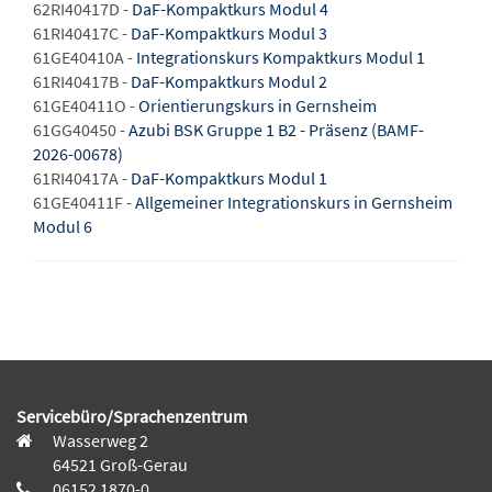
62RI40417D -
DaF-Kompaktkurs Modul 4
61RI40417C -
DaF-Kompaktkurs Modul 3
61GE40410A -
Integrationskurs Kompaktkurs Modul 1
61RI40417B -
DaF-Kompaktkurs Modul 2
61GE40411O -
Orientierungskurs in Gernsheim
61GG40450 -
Azubi BSK Gruppe 1 B2 - Präsenz (BAMF-
2026-00678)
61RI40417A -
DaF-Kompaktkurs Modul 1
61GE40411F -
Allgemeiner Integrationskurs in Gernsheim
Modul 6
Servicebüro/Sprachenzentrum
Wasserweg 2
64521 Groß-Gerau
06152 1870-0