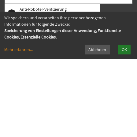
Anti-Roboter-Verifizierung
Hier klicken
Wir speichern und verarbeiten Ihre personenbezogenen
Friendly
Captcha ⇗
Informationen für folgende Zwecke:
Speicherung von Einstellungen dieser Anwendung, Funktionelle
Newsletter abonnieren
Cookies, Essenzielle Cookies.
Öffnungszeiten
:
Montag, Donnerstag, Freitag:
Mehr erfahren
...
Ablehnen
OK
9.00 Uhr bis 12.00 Uhr
Dienstag: Geschlossen
Mittwoch: 13.00 Uhr bis 17.00 Uhr
Telefonische Erreichbarkeit:
Montag, Dienstag, Donnerstag:
09:00 bis 15:00 Uhr
Mittwoch: 09:00 bis 17:00 Uhr
Freitag: 09:00 bis 12:00 Uhr
Folgen Sie uns auf